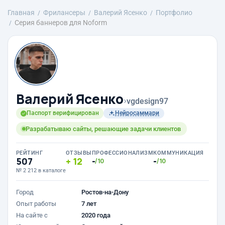
Главная
Фрилансеры
Валерий Ясенко
Портфолио
Серия баннеров для Noform
Валерий Ясенко
›
vgdesign97
Паспорт верифицирован
Нейросаммари
Разрабатываю сайты, решающие задачи клиентов
РЕЙТИНГ
ОТЗЫВЫ
ПРОФЕССИОНАЛИЗМ
КОММУНИКАЦИЯ
507
12
-
-
/10
/10
№ 2 212 в каталоге
Город
Ростов-на-Дону
Опыт работы
7 лет
На сайте с
2020 года