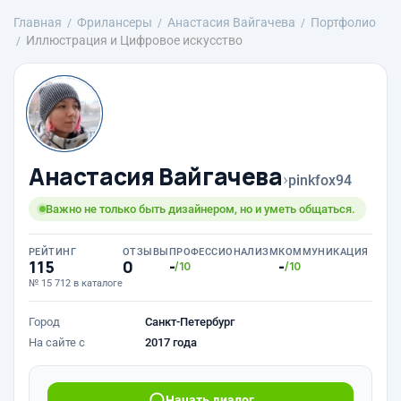
Главная
Фрилансеры
Анастасия Вайгачева
Портфолио
Иллюстрация и Цифровое искусство
Анастасия Вайгачева
›
pinkfox94
Важно не только быть дизайнером, но и уметь общаться.
РЕЙТИНГ
ОТЗЫВЫ
ПРОФЕССИОНАЛИЗМ
КОММУНИКАЦИЯ
115
0
-
-
/10
/10
№ 15 712 в каталоге
Город
Санкт-Петербург
На сайте с
2017 года
Начать диалог