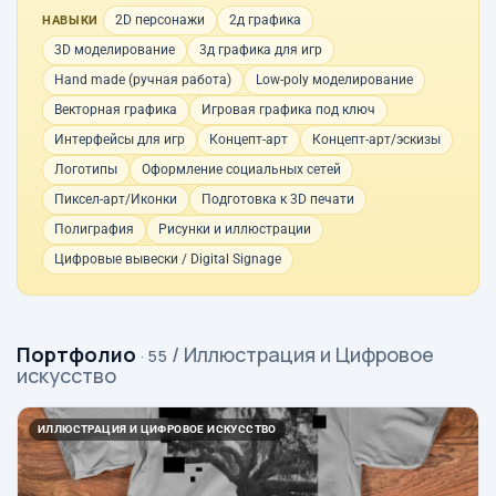
2D персонажи
2д графика
НАВЫКИ
3D моделирование
3д графика для игр
Hand made (ручная работа)
Low-poly моделирование
Векторная графика
Игровая графика под ключ
Интерфейсы для игр
Концепт-арт
Концепт-арт/эскизы
Логотипы
Оформление социальных сетей
Пиксел-арт/Иконки
Подготовка к 3D печати
Полиграфия
Рисунки и иллюстрации
Цифровые вывески / Digital Signage
Портфолио
/ Иллюстрация и Цифровое
· 55
искусство
ИЛЛЮСТРАЦИЯ И ЦИФРОВОЕ ИСКУССТВО