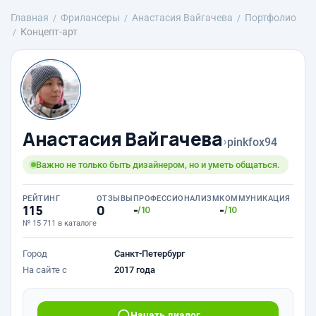
Главная
Фрилансеры
Анастасия Вайгачева
Портфолио
Концепт-арт
Анастасия Вайгачева
›
pinkfox94
Важно не только быть дизайнером, но и уметь общаться.
РЕЙТИНГ
ОТЗЫВЫ
ПРОФЕССИОНАЛИЗМ
КОММУНИКАЦИЯ
115
0
-
-
/10
/10
№ 15 711 в каталоге
Город
Санкт-Петербург
На сайте с
2017 года
Начать диалог