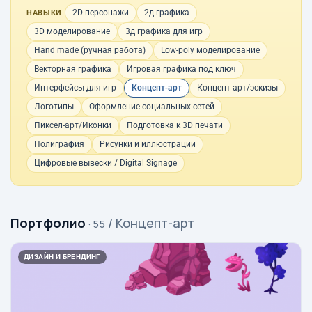
2D персонажи
2д графика
НАВЫКИ
3D моделирование
3д графика для игр
Hand made (ручная работа)
Low-poly моделирование
Векторная графика
Игровая графика под ключ
Интерфейсы для игр
Концепт-арт
Концепт-арт/эскизы
Логотипы
Оформление социальных сетей
Пиксел-арт/Иконки
Подготовка к 3D печати
Полиграфия
Рисунки и иллюстрации
Цифровые вывески / Digital Signage
Портфолио
/ Концепт-арт
· 55
ДИЗАЙН И БРЕНДИНГ