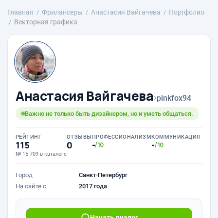
Главная
Фрилансеры
Анастасия Вайгачева
Портфолио
Векторная графика
Анастасия Вайгачева
›
pinkfox94
Важно не только быть дизайнером, но и уметь общаться.
РЕЙТИНГ
ОТЗЫВЫ
ПРОФЕССИОНАЛИЗМ
КОММУНИКАЦИЯ
115
0
-
-
/10
/10
№ 15 709 в каталоге
Город
Санкт-Петербург
На сайте с
2017 года
Начать диалог