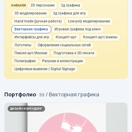
2D персонажи
2д графика
НАВЫКИ
3D моделирование
3д графика для игр
Hand made (ручная работа)
Low-poly моделирование
Векторная графика
Игровая графика под ключ
Интерфейсы для игр
Концепт-арт
Концепт-арт/эскизы
Логотипы
Оформление социальных сетей
Пиксел-арт/Иконки
Подготовка к 3D печати
Полиграфия
Рисунки и иллюстрации
Цифровые вывески / Digital Signage
Портфолио
/ Векторная графика
· 55
ДИЗАЙН И БРЕНДИНГ