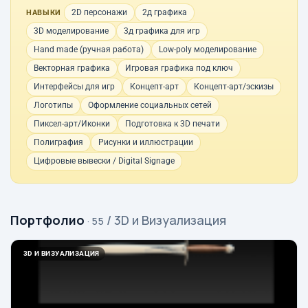
2D персонажи
2д графика
НАВЫКИ
3D моделирование
3д графика для игр
Hand made (ручная работа)
Low-poly моделирование
Векторная графика
Игровая графика под ключ
Интерфейсы для игр
Концепт-арт
Концепт-арт/эскизы
Логотипы
Оформление социальных сетей
Пиксел-арт/Иконки
Подготовка к 3D печати
Полиграфия
Рисунки и иллюстрации
Цифровые вывески / Digital Signage
Портфолио
/ 3D и Визуализация
· 55
3D И ВИЗУАЛИЗАЦИЯ