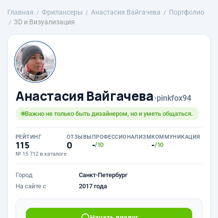
Главная
Фрилансеры
Анастасия Вайгачева
Портфолио
3D и Визуализация
Анастасия Вайгачева
›
pinkfox94
Важно не только быть дизайнером, но и уметь общаться.
РЕЙТИНГ
ОТЗЫВЫ
ПРОФЕССИОНАЛИЗМ
КОММУНИКАЦИЯ
115
0
-
-
/10
/10
№ 15 712 в каталоге
Город
Санкт-Петербург
На сайте с
2017 года
Начать диалог