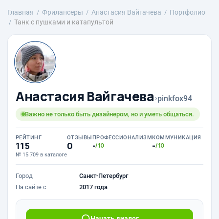
Главная
Фрилансеры
Анастасия Вайгачева
Портфолио
Танк с пушками и катапультой
Анастасия Вайгачева
›
pinkfox94
Важно не только быть дизайнером, но и уметь общаться.
РЕЙТИНГ
ОТЗЫВЫ
ПРОФЕССИОНАЛИЗМ
КОММУНИКАЦИЯ
115
0
-
-
/10
/10
№ 15 709 в каталоге
Город
Санкт-Петербург
На сайте с
2017 года
Начать диалог