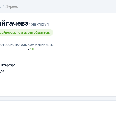
о
Дерево
айгачева
›
pinkfox94
зайнером, но и уметь общаться.
РОФЕССИОНАЛИЗМ
КОММУНИКАЦИЯ
-
10
/10
Петербург
ода