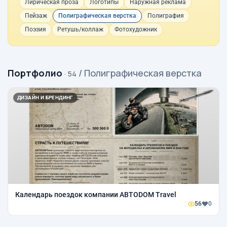
Лирическая проза
Логотипы
Наружная реклама
Пейзаж
Полиграфическая верстка
Полиграфия
Поэзия
Ретушь/коллаж
Фотохудожник
Портфолио
/ Полиграфическая верстка
· 54
ДИЗАЙН И БРЕНДИНГ
Календарь поездок компании ABTODOM Travel
56
0