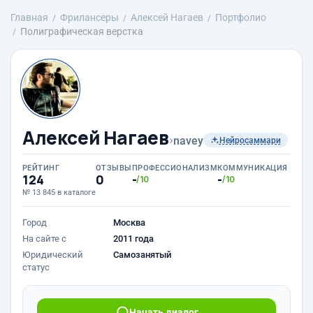
Главная
Фрилансеры
Алексей Нагаев
Портфолио
Полиграфическая верстка
Алексей Нагаев
›
navey
Нейросаммари
РЕЙТИНГ
ОТЗЫВЫ
ПРОФЕССИОНАЛИЗМ
КОММУНИКАЦИЯ
124
0
-
-
/10
/10
№ 13 845 в каталоге
Город
Москва
На сайте с
2011 года
Юридический
Самозанятый
статус
Начать диалог