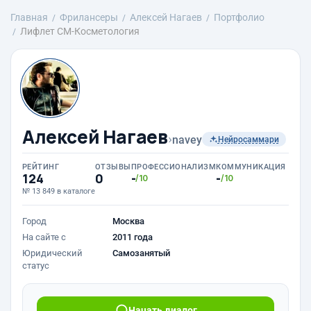
Главная
Фрилансеры
Алексей Нагаев
Портфолио
Лифлет СМ-Косметология
Алексей Нагаев
›
navey
Нейросаммари
РЕЙТИНГ
ОТЗЫВЫ
ПРОФЕССИОНАЛИЗМ
КОММУНИКАЦИЯ
124
0
-
-
/10
/10
№ 13 849 в каталоге
Город
Москва
На сайте с
2011 года
Юридический
Самозанятый
статус
Начать диалог