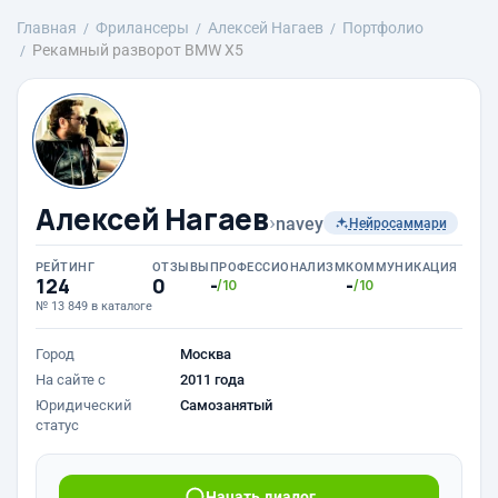
Главная
Фрилансеры
Алексей Нагаев
Портфолио
Рекамный разворот BMW X5
Алексей Нагаев
›
navey
Нейросаммари
РЕЙТИНГ
ОТЗЫВЫ
ПРОФЕССИОНАЛИЗМ
КОММУНИКАЦИЯ
124
0
-
-
/10
/10
№ 13 849 в каталоге
Город
Москва
На сайте с
2011 года
Юридический
Самозанятый
статус
Начать диалог