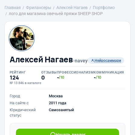
Главная
Фрилансеры
Алексей Нагаев
Портфолио
лого для магазина овечьей пряжи SHEEP SHOP
Алексей Нагаев
›
navey
Нейросаммари
РЕЙТИНГ
ОТЗЫВЫ
ПРОФЕССИОНАЛИЗМ
КОММУНИКАЦИЯ
124
0
-
-
/10
/10
№ 13 846 в каталоге
Город
Москва
На сайте с
2011 года
Юридический
Самозанятый
статус
Начать диалог