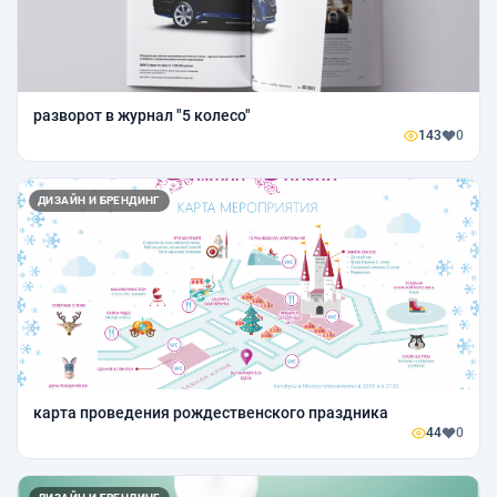
разворот в журнал "5 колесо"
143
0
ДИЗАЙН И БРЕНДИНГ
карта проведения рождественского праздника
44
0