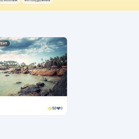
ь/коллаж
Фотохудожник
ТЕНТ
50
0