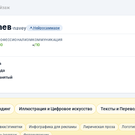
йзаж
аев
›
navey
Нейросаммари
РОФЕССИОНАЛИЗМ
КОММУНИКАЦИЯ
-
10
/10
а
ода
анятый
ндинг
Иллюстрация и Цифровое искусство
Тексты и Перев
вки/этикетки
Инфографика для рекламы
Лирическая проза
Логоти