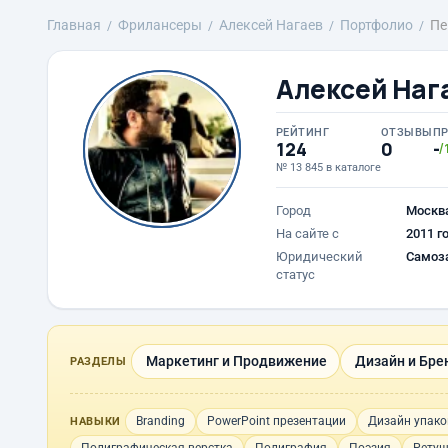
Главная
Фрилансеры
Алексей Нагаев
Портфолио
Пе
Алексей Наг
РЕЙТИНГ
ОТЗЫВЫ
П
124
0
-
/
№ 13 845 в каталоге
Город
Москв
На сайте с
2011 г
Юридический
Самоз
статус
Маркетинг и Продвижение
Дизайн и Бре
РАЗДЕЛЫ
Branding
PowerPoint презентации
Дизайн упако
НАВЫКИ