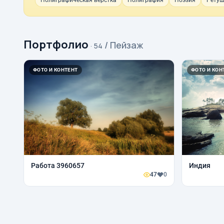
Полиграфическая верстка
Полиграфия
Поэзия
Ретуш
Портфолио
/ Пейзаж
· 54
ФОТО И КОНТЕНТ
ФОТО И КОН
Работа 3960657
Индия
47
0