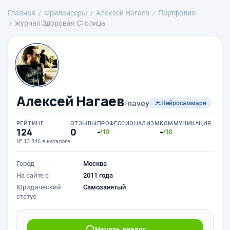
Главная
Фрилансеры
Алексей Нагаев
Портфолио
журнал Здоровая Столица
Алексей Нагаев
›
navey
Нейросаммари
РЕЙТИНГ
ОТЗЫВЫ
ПРОФЕССИОНАЛИЗМ
КОММУНИКАЦИЯ
124
0
-
-
/10
/10
№ 13 846 в каталоге
Город
Москва
На сайте с
2011 года
Юридический
Самозанятый
статус
Начать диалог