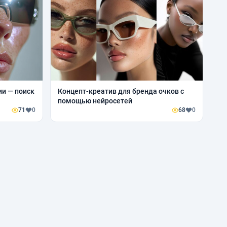
и — поиск
Концепт-креатив для бренда очков с
помощью нейросетей
71
0
68
0