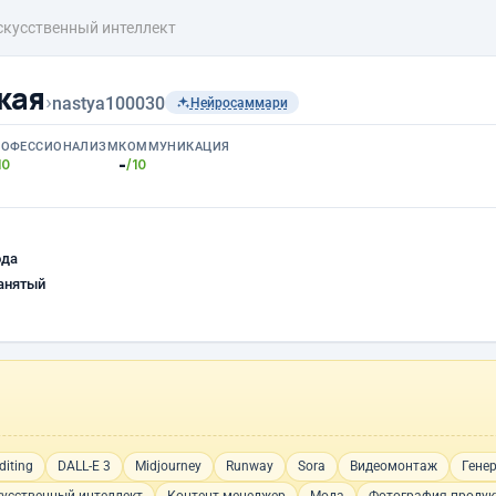
скусственный интеллект
кая
›
nastya100030
Нейросаммари
РОФЕССИОНАЛИЗМ
КОММУНИКАЦИЯ
-
10
/10
ода
анятый
diting
DALL-E 3
Midjourney
Runway
Sora
Видеомонтаж
Гене