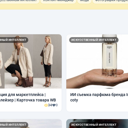
усственный интеллект
Контент-менеджер
Мода
Фотография продук
ННЫЙ ИНТЕЛЛЕКТ
ИСКУССТВЕННЫЙ ИНТЕЛЛЕКТ
ция для маркетплейса |
ИИ съемка парфюма бренда In
лейзер | Карточка товара WB
coty
34
0
ННЫЙ ИНТЕЛЛЕКТ
ИСКУССТВЕННЫЙ ИНТЕЛЛЕКТ