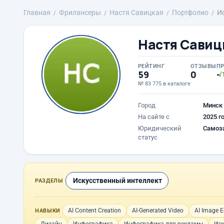
Главная
Фрилансеры
Настя Савицкая
Портфолио
И
Настя Савиц
РЕЙТИНГ
ОТЗЫВЫ
П
59
0
-
/
№ 83 775 в каталоге
Город
Минск
На сайте с
2025 г
Юридический
Самоз
статус
Искусственный интеллект
РАЗДЕЛЫ
AI Content Creation
AI-Generated Video
AI Image E
НАВЫКИ