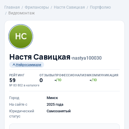
Главная
Фрилансеры
Настя Савицкая
Портфолио
Видеомонтаж
Настя Савицкая
›
nastya100030
Нейросаммари
РЕЙТИНГ
ОТЗЫВЫ
ПРОФЕССИОНАЛИЗМ
КОММУНИКАЦИЯ
59
0
-
-
/10
/10
№ 83 802 в каталоге
Город
Минск
На сайте с
2025 года
Юридический
Самозанятый
статус