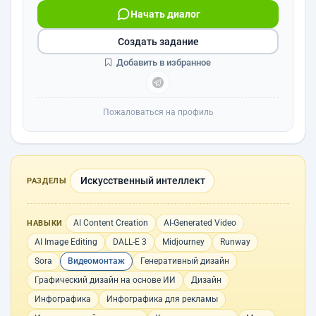
Начать диалог
Создать задание
Добавить в избранное
Пожаловаться на профиль
Искусственный интеллект
РАЗДЕЛЫ
AI Content Creation
AI-Generated Video
НАВЫКИ
AI Image Editing
DALL-E 3
Midjourney
Runway
Sora
Видеомонтаж
Генеративный дизайн
Графический дизайн на основе ИИ
Дизайн
Инфографика
Инфографика для рекламы