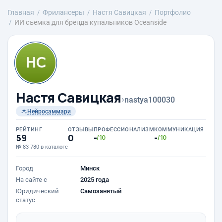
Главная
Фрилансеры
Настя Савицкая
Портфолио
ИИ съемка для бренда купальников Oceanside
Настя Савицкая
›
nastya100030
Нейросаммари
РЕЙТИНГ
ОТЗЫВЫ
ПРОФЕССИОНАЛИЗМ
КОММУНИКАЦИЯ
59
0
-
-
/10
/10
№ 83 780 в каталоге
Город
Минск
На сайте с
2025 года
Юридический
Самозанятый
статус