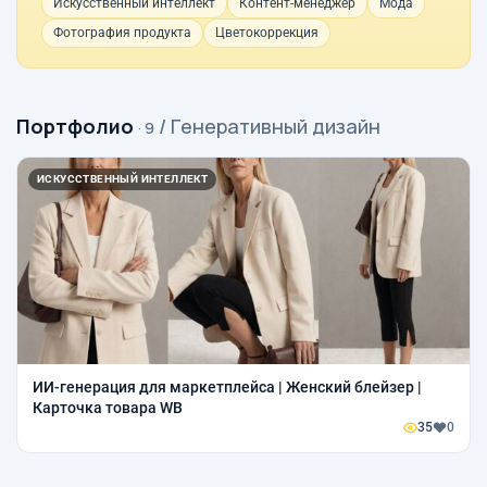
Искусственный интеллект
Контент-менеджер
Мода
Фотография продукта
Цветокоррекция
Портфолио
/ Генеративный дизайн
· 9
ИСКУССТВЕННЫЙ ИНТЕЛЛЕКТ
ИИ-генерация для маркетплейса | Женский блейзер |
Карточка товара WB
35
0