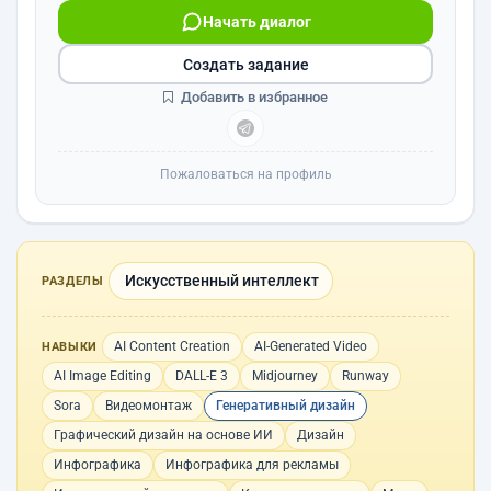
Начать диалог
Создать задание
Добавить в избранное
Пожаловаться на профиль
Искусственный интеллект
РАЗДЕЛЫ
AI Content Creation
AI-Generated Video
НАВЫКИ
AI Image Editing
DALL-E 3
Midjourney
Runway
Sora
Видеомонтаж
Генеративный дизайн
Графический дизайн на основе ИИ
Дизайн
Инфографика
Инфографика для рекламы