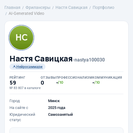
Главная
Фрилансеры
Настя Савицкая
Портфолио
AI-Generated Video
Настя Савицкая
›
nastya100030
Нейросаммари
РЕЙТИНГ
ОТЗЫВЫ
ПРОФЕССИОНАЛИЗМ
КОММУНИКАЦИЯ
59
0
-
-
/10
/10
№ 83 807 в каталоге
Город
Минск
На сайте с
2025 года
Юридический
Самозанятый
статус