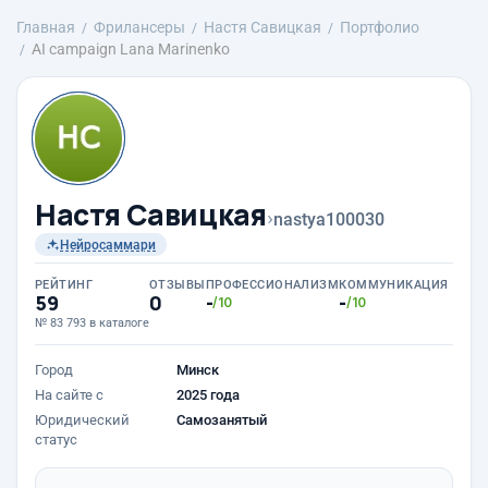
Главная
Фрилансеры
Настя Савицкая
Портфолио
AI campaign Lana Marinenko
Настя Савицкая
›
nastya100030
Нейросаммари
РЕЙТИНГ
ОТЗЫВЫ
ПРОФЕССИОНАЛИЗМ
КОММУНИКАЦИЯ
59
0
-
-
/10
/10
№ 83 793 в каталоге
Город
Минск
На сайте с
2025 года
Юридический
Самозанятый
статус