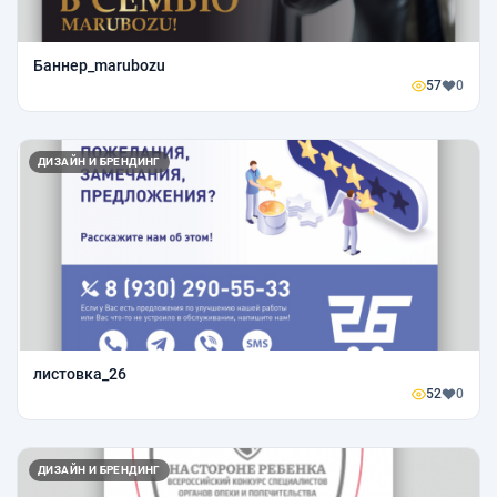
Баннер_marubozu
57
0
ДИЗАЙН И БРЕНДИНГ
листовка_26
52
0
ДИЗАЙН И БРЕНДИНГ