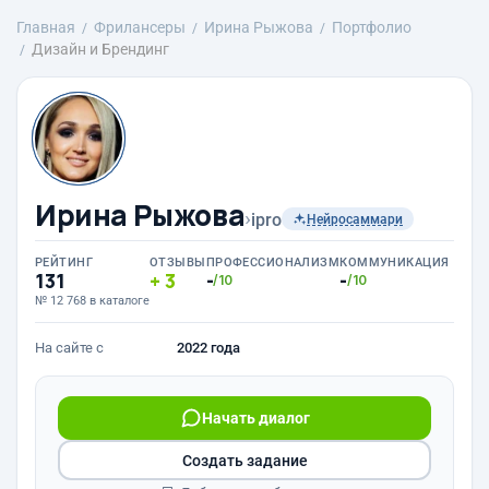
Главная
Фрилансеры
Ирина Рыжова
Портфолио
Дизайн и Брендинг
Ирина Рыжова
›
ipro
Нейросаммари
РЕЙТИНГ
ОТЗЫВЫ
ПРОФЕССИОНАЛИЗМ
КОММУНИКАЦИЯ
131
3
-
-
/10
/10
№ 12 768 в каталоге
На сайте с
2022 года
Начать диалог
Создать задание