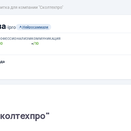
итка для компании "Сколтехпро"
ва
›
ipro
Нейросаммари
РОФЕССИОНАЛИЗМ
КОММУНИКАЦИЯ
-
10
/10
ода
Сколтехпро"