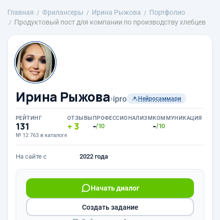
Главная
Фрилансеры
Ирина Рыжова
Портфолио
Продуктовый пост для компании по производству хлебцев
Ирина Рыжова
›
ipro
Нейросаммари
РЕЙТИНГ
ОТЗЫВЫ
ПРОФЕССИОНАЛИЗМ
КОММУНИКАЦИЯ
131
3
-
-
/10
/10
№ 12 763 в каталоге
На сайте с
2022 года
Начать диалог
Создать задание