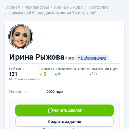
Главная
Фрилансеры
Ирина Рыжова
Портфолио
Фирменный бланк для компании "Сколтехпро"
Ирина Рыжова
›
ipro
Нейросаммари
РЕЙТИНГ
ОТЗЫВЫ
ПРОФЕССИОНАЛИЗМ
КОММУНИКАЦИЯ
131
3
-
-
/10
/10
№ 12 764 в каталоге
На сайте с
2022 года
Начать диалог
Создать задание