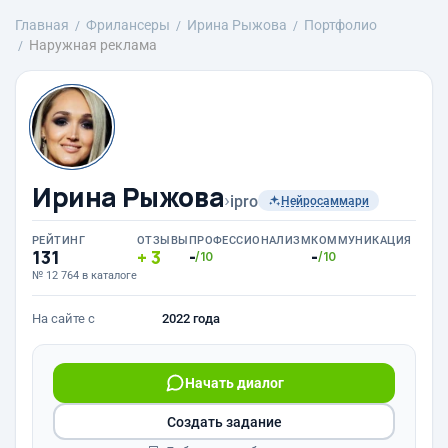
Главная
Фрилансеры
Ирина Рыжова
Портфолио
Наружная реклама
Ирина Рыжова
›
ipro
Нейросаммари
РЕЙТИНГ
ОТЗЫВЫ
ПРОФЕССИОНАЛИЗМ
КОММУНИКАЦИЯ
131
3
-
-
/10
/10
№ 12 764 в каталоге
На сайте с
2022 года
Начать диалог
Создать задание