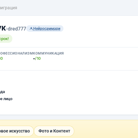
играция
ук
›
dred777
Нейросаммари
срок!
РОФЕССИОНАЛИЗМ
КОММУНИКАЦИЯ
-
10
/10
ода
е лицо
вое искусство
Фото и Контент