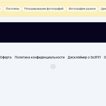
я
Логотипы
Ретуширование фотографий
Фотография разное
Цве
Оферта
Политика конфиденциальности
Дисклеймер о ЗоЗПП
О