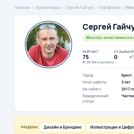
Главная
Фрилансеры
Сергей Гайчук
Портфолио
Имм
Сергей Гайч
Быстро, качественно и в 
РЕЙТИНГ
ОТЗЫВЫ
П
75
0
-
/
№ 38 988 в каталоге
Город
Брест
Опыт работы
5 лет
На сайте с
2017 г
Юридический
Частно
статус
Дизайн и Брендинг
Иллюстрация и Цифро
РАЗДЕЛЫ