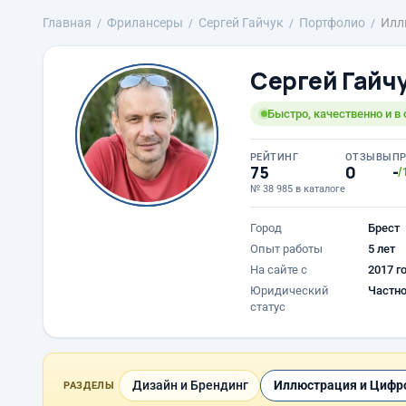
Главная
Фрилансеры
Сергей Гайчук
Портфолио
Илл
Сергей Гайч
Быстро, качественно и в 
РЕЙТИНГ
ОТЗЫВЫ
П
75
0
-
/
№ 38 985 в каталоге
Город
Брест
Опыт работы
5 лет
На сайте с
2017 г
Юридический
Частно
статус
Дизайн и Брендинг
Иллюстрация и Цифро
РАЗДЕЛЫ