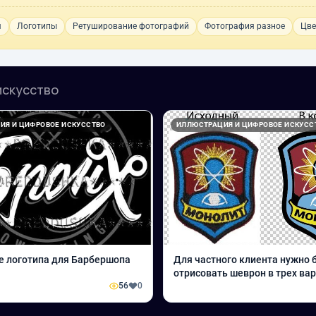
я
Логотипы
Ретуширование фотографий
Фотография разное
Цве
искусство
ИЯ И ЦИФРОВОЕ ИСКУССТВО
ИЛЛЮСТРАЦИЯ И ЦИФРОВОЕ ИСКУСС
 логотипа для Барбершопа
Для частного клиента нужно 
отрисовать шеврон в трех вар
56
0
векторе