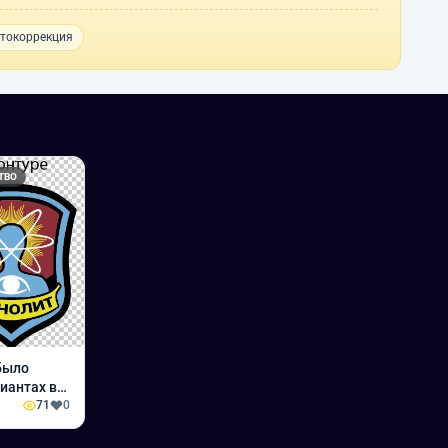
токоррекция
ТВО
было
иантах в
71
0