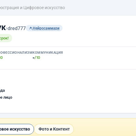
юстрация и Цифровое искусство
ук
›
dred777
Нейросаммари
срок!
РОФЕССИОНАЛИЗМ
КОММУНИКАЦИЯ
-
10
/10
ода
е лицо
вое искусство
Фото и Контент