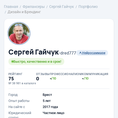
Главная
Фрилансеры
Сергей Гайчук
Портфолио
Дизайн и Брендинг
Сергей Гайчук
›
dred777
Нейросаммари
Быстро, качественно и в срок!
РЕЙТИНГ
ОТЗЫВЫ
ПРОФЕССИОНАЛИЗМ
КОММУНИКАЦИЯ
75
0
-
-
/10
/10
№ 38 981 в каталоге
Город
Брест
Опыт работы
5 лет
На сайте с
2017 года
Юридический
Частное лицо
статус