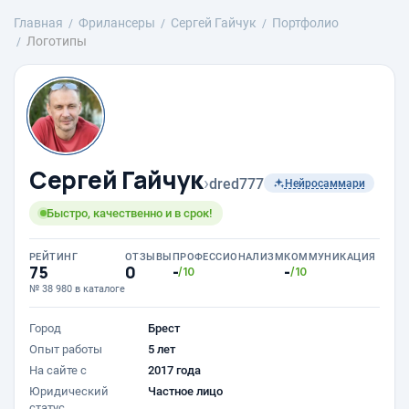
Главная
Фрилансеры
Сергей Гайчук
Портфолио
Логотипы
Сергей Гайчук
›
dred777
Нейросаммари
Быстро, качественно и в срок!
РЕЙТИНГ
ОТЗЫВЫ
ПРОФЕССИОНАЛИЗМ
КОММУНИКАЦИЯ
75
0
-
-
/10
/10
№ 38 980 в каталоге
Город
Брест
Опыт работы
5 лет
На сайте с
2017 года
Юридический
Частное лицо
статус