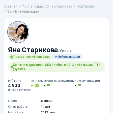
Главная
Фрилансеры
Яна Старикова
Портфолио
3D и Визуализация
Яна Старикова
›
Yaslex
Паспорт верифицирован
Нейросаммари
Контент-маркетолог, SEO | Кейсы с 2012 в 45+ нишах | ТГ:
@yaslex
РЕЙТИНГ
ОТЗЫВЫ
ПРОФЕССИОНАЛИЗМ
КОММУНИКАЦИЯ
4 900
82
-
-
/10
/10
№ 268 в каталоге
Город
Донецк
Опыт работы
14 лет
На сайте с
2012 года