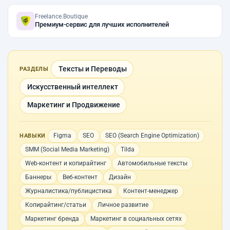
Freelance.Boutique
Премиум-сервис для лучших исполнителей
Тексты и Переводы
РАЗДЕЛЫ
Искусственный интеллект
Маркетинг и Продвижение
Figma
SEO
SEO (Search Engine Optimization)
НАВЫКИ
SMM (Social Media Marketing)
Tilda
Web-контент и копирайтинг
Автомобильные тексты
Баннеры
Веб-контент
Дизайн
Журналистика/публицистика
Контент-менеджер
Копирайтинг/статьи
Личное развитие
Маркетинг бренда
Маркетинг в социальных сетях