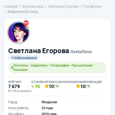
Главная
Фрилансеры
Светлана Егорова
Портфолио
Фирменный стиль
Светлана Егорова
›
SvetaSlava
Нейросаммари
Логотипы • Айдентика • Полиграфия • Презентации •
Упаковки
РЕЙТИНГ
ОТЗЫВЫ
ПРОФЕССИОНАЛИЗМ
КОММУНИКАЦИЯ
7 679
19
10
10
/10
/10
№ 135 в каталоге
Город
Феодосия
Опыт работы
23 года
На сайте с
2010 года