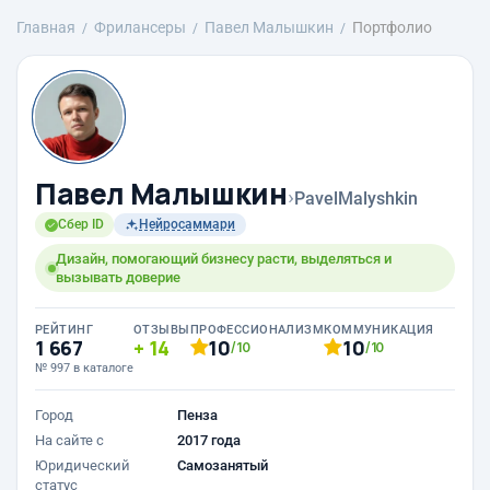
Главная
Фрилансеры
Павел Малышкин
Портфолио
Павел Малышкин
›
PavelMalyshkin
Сбер ID
Нейросаммари
Дизайн, помогающий бизнесу расти, выделяться и
вызывать доверие
РЕЙТИНГ
ОТЗЫВЫ
ПРОФЕССИОНАЛИЗМ
КОММУНИКАЦИЯ
1 667
14
10
10
/10
/10
№ 997 в каталоге
Город
Пенза
На сайте с
2017 года
Юридический
Самозанятый
статус