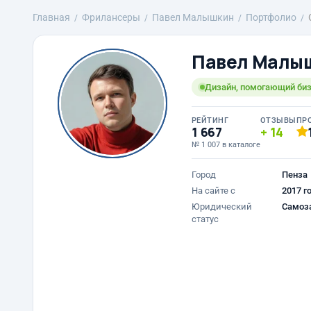
Главная
Фрилансеры
Павел Малышкин
Портфолио
Павел Малы
Дизайн, помогающий биз
РЕЙТИНГ
ОТЗЫВЫ
ПР
1 667
14
№ 1 007 в каталоге
Город
Пенза
На сайте с
2017 г
Юридический
Самоз
статус