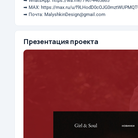
➡ WhatsApp: https://wa.me/79674465865
➡ MAX: https://max.ru/u/f9LHodD0cOJG0mztWUPM
➡ Почта: MalyshkinDesign@gmail.com
Презентация проекта