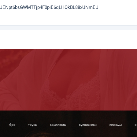
QTUENpt6bsGWMTFjp4F0piE6qLHQkBL88xUNmEU