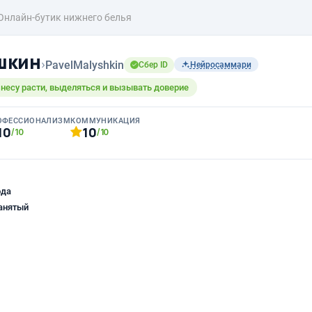
Онлайн-бутик нижнего белья
шкин
›
PavelMalyshkin
Сбер ID
Нейросаммари
несу расти, выделяться и вызывать доверие
ОФЕССИОНАЛИЗМ
КОММУНИКАЦИЯ
10
10
/10
/10
ода
анятый