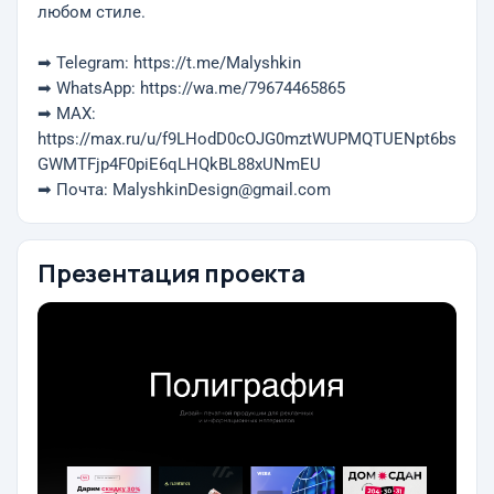
любом стиле.
➡ Telegram: https://t.me/Malyshkin
➡ WhatsApp: https://wa.me/79674465865
➡ MAX:
https://max.ru/u/f9LHodD0cOJG0mztWUPMQTUENpt6bs
GWMTFjp4F0piE6qLHQkBL88xUNmEU
➡ Почта: MalyshkinDesign@gmail.com
Презентация проекта