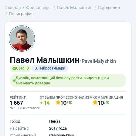
Главная
Фрилансеры
Павел Малышкин
Портфолио
Полиграфия
Павел Малышкин
›
PavelMalyshkin
Сбер ID
Нейросаммари
Дизайн, помогающий бизнесу расти, выделяться и
вызывать доверие
РЕЙТИНГ
ОТЗЫВЫ
ПРОФЕССИОНАЛИЗМ
КОММУНИКАЦИЯ
1 667
14
10
10
/10
/10
№ 1 008 в каталоге
Город
Пенза
На сайте с
2017 года
Юридический
Самозанятый