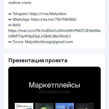
любом стиле.
➡ Telegram: https://t.me/Malyshkin
➡ WhatsApp: https://wa.me/79674465865
➡ MAX:
https://max.ru/u/f9LHodD0cOJG0mztWUPMQTUENpt6bs
GWMTFjp4F0piE6qLHQkBL88xUNmEU
➡ Почта: MalyshkinDesign@gmail.com
Презентация проекта