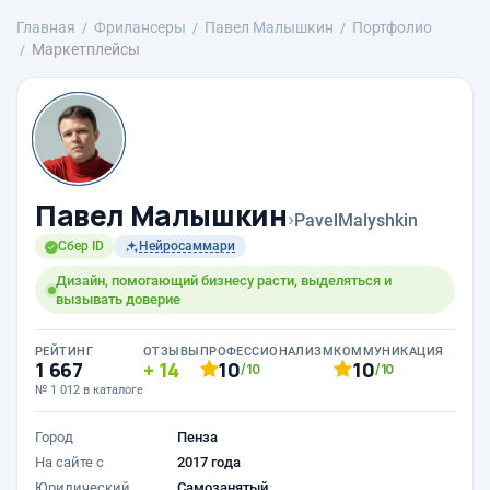
Главная
Фрилансеры
Павел Малышкин
Портфолио
Маркетплейсы
Павел Малышкин
›
PavelMalyshkin
Сбер ID
Нейросаммари
Дизайн, помогающий бизнесу расти, выделяться и
вызывать доверие
РЕЙТИНГ
ОТЗЫВЫ
ПРОФЕССИОНАЛИЗМ
КОММУНИКАЦИЯ
1 667
14
10
10
/10
/10
№ 1 012 в каталоге
Город
Пенза
На сайте с
2017 года
Юридический
Самозанятый