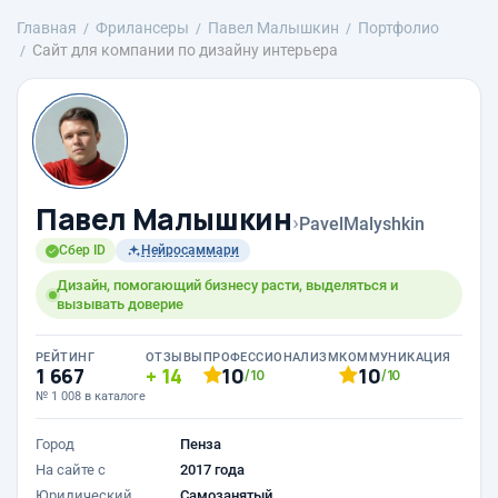
Главная
Фрилансеры
Павел Малышкин
Портфолио
Сайт для компании по дизайну интерьера
Павел Малышкин
›
PavelMalyshkin
Сбер ID
Нейросаммари
Дизайн, помогающий бизнесу расти, выделяться и
вызывать доверие
РЕЙТИНГ
ОТЗЫВЫ
ПРОФЕССИОНАЛИЗМ
КОММУНИКАЦИЯ
1 667
14
10
10
/10
/10
№ 1 008 в каталоге
Город
Пенза
На сайте с
2017 года
Юридический
Самозанятый