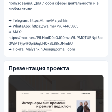
пользования. Для любой сферы деятельности и в
любом стиле.
➡ Telegram: https://t.me/Malyshkin
➡ WhatsApp: https://wa.me/79674465865
➡ MAX:
https://max.ru/u/f9LHodD0cOJG0mztWUPMQTUENpt6bs
GWMTFjp4F0piE6qLHQkBL88xUNmEU
➡ Почта: MalyshkinDesign@gmail.com
Презентация проекта