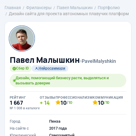
Главная
Фрилансеры
Павел Малышкин
Портфолио
Дизайн сайта для проекта автономных плавучих платформ
Павел Малышкин
›
PavelMalyshkin
Сбер ID
Нейросаммари
Дизайн, помогающий бизнесу расти, выделяться и
вызывать доверие
РЕЙТИНГ
ОТЗЫВЫ
ПРОФЕССИОНАЛИЗМ
КОММУНИКАЦИЯ
1 667
14
10
10
/10
/10
№ 1 008 в каталоге
Город
Пенза
На сайте с
2017 года
Юридический
Самозанятый