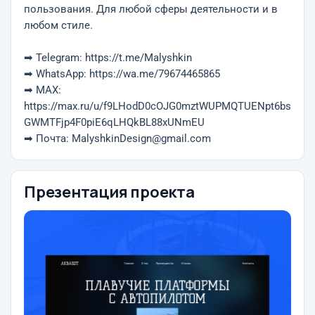
пользования. Для любой сферы деятельности и в
любом стиле.
➡ Telegram: https://t.me/Malyshkin
➡ WhatsApp: https://wa.me/79674465865
➡ MAX:
https://max.ru/u/f9LHodD0cOJG0mztWUPMQTUENpt6bs
GWMTFjp4F0piE6qLHQkBL88xUNmEU
➡ Почта: MalyshkinDesign@gmail.com
Презентация проекта