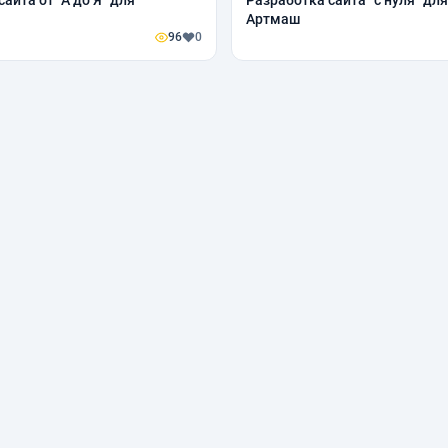
айта от "А до Я" для
Разработка сайта "с нуля" дл
Артмаш
96
0