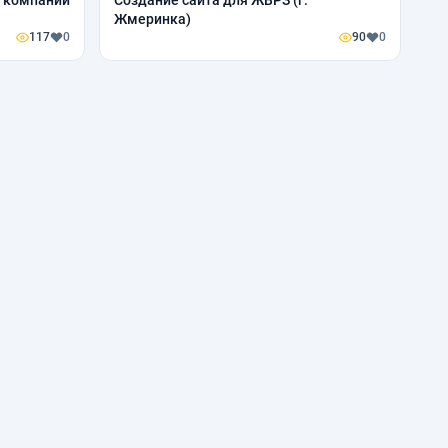
я компании
Создание сайта для ЖВРЗ (г.
Жмеринка)
117
0
90
0