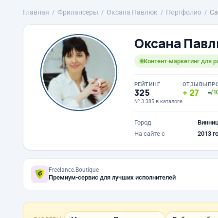
Главная
Фрилансеры
Оксана Павлюк
Портфолио
Са
Оксана Пав
Контент-маркетинг для р
РЕЙТИНГ
ОТЗЫВЫ
ПР
325
27
-
/1
№ 3 385 в каталоге
Город
Винни
На сайте с
2013 г
Freelance.Boutique
Премиум-сервис для лучших исполнителей