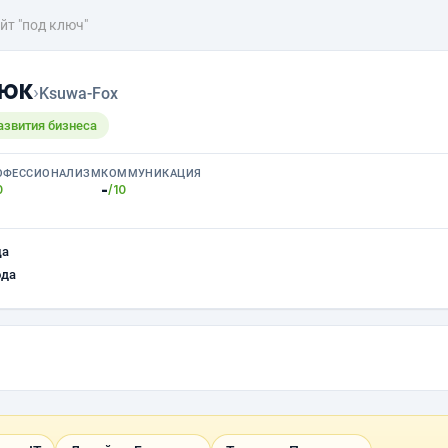
йт "под ключ"
люк
›
Ksuwa-Fox
азвития бизнеса
ОФЕССИОНАЛИЗМ
КОММУНИКАЦИЯ
-
0
/10
ца
ода