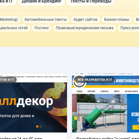
а и IT
Дизайн и Брендинг
Тексты и Переводы
Marketing)
Автомобильные тексты
Аудит сайтов
Бизнес-планы
В
циальных сетей
Постинг
Правовые/юридические письма
Пресс-рел
ТКА И IT
ВЕБ-РАЗРАБОТКА И IT