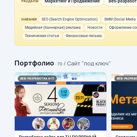
Маркетинг и Продвижение
Веб-разработк
РАЗДЕЛЫ
SEO (Search Engine Optimization)
SMM (Social Media 
НАВЫКИ
Медийная (баннерная) реклама
Новости
Оформление со
Технические статьи
Финансовые письма
Портфолио
/ Сайт "под ключ"
· 70
ВЕБ-РАЗРАБОТКА И IT
ВЕБ-РАЗРАБО