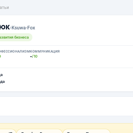
атьи
люк
›
Ksuwa-Fox
азвития бизнеса
ОФЕССИОНАЛИЗМ
КОММУНИКАЦИЯ
-
0
/10
ца
ода