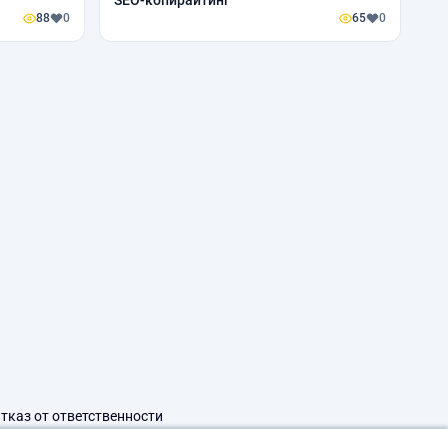
SEO-копирайтинг
88
0
65
0
тказ от ответственности