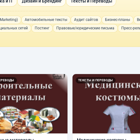
а и IT
Дизайн и Брендинг
Тексты и Переводы
Marketing)
Автомобильные тексты
Аудит сайтов
Бизнес-планы
В
циальных сетей
Постинг
Правовые/юридические письма
Пресс-рел
ЕРЕВОДЫ
ТЕКСТЫ И ПЕРЕВОДЫ