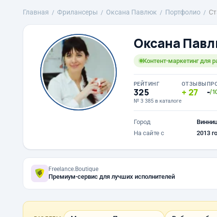
Главная
Фрилансеры
Оксана Павлюк
Портфолио
Ст
Оксана Пав
Контент-маркетинг для р
РЕЙТИНГ
ОТЗЫВЫ
ПР
325
27
-
/1
№ 3 385 в каталоге
Город
Винни
На сайте с
2013 г
Freelance.Boutique
Премиум-сервис для лучших исполнителей