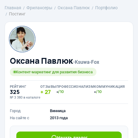
Главная
Фрилансеры
Оксана Павлюк
Портфолио
Постинг
Оксана Павлюк
›
Ksuwa-Fox
Контент-маркетинг для развития бизнеса
РЕЙТИНГ
ОТЗЫВЫ
ПРОФЕССИОНАЛИЗМ
КОММУНИКАЦИЯ
325
27
-
-
/10
/10
№ 3 380 в каталоге
Город
Винница
На сайте с
2013 года
Начать диалог