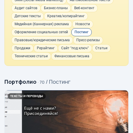
SMM (Social Media Marketing)
Автомобильные тексты
Аудит сайтов
Бизнес-планы
Веб-контент
Детские тексты
Креатив/копирайтинг
Медийная (баннерная) реклама
Новости
Оформление социальных сетей
Постинг
Правовые/юридические письма
Пресс-релизы
Продажи
Рерайтинг
Сайт "под ключ"
Статьи
Технические статьи
Финансовые письма
Портфолио
/ Постинг
· 70
ТЕКСТЫ И ПЕРЕВОДЫ