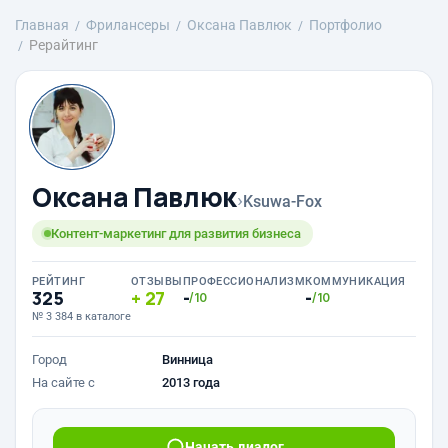
Главная
Фрилансеры
Оксана Павлюк
Портфолио
Рерайтинг
Оксана Павлюк
›
Ksuwa-Fox
Контент-маркетинг для развития бизнеса
РЕЙТИНГ
ОТЗЫВЫ
ПРОФЕССИОНАЛИЗМ
КОММУНИКАЦИЯ
325
27
-
-
/10
/10
№ 3 384 в каталоге
Город
Винница
На сайте с
2013 года
Начать диалог