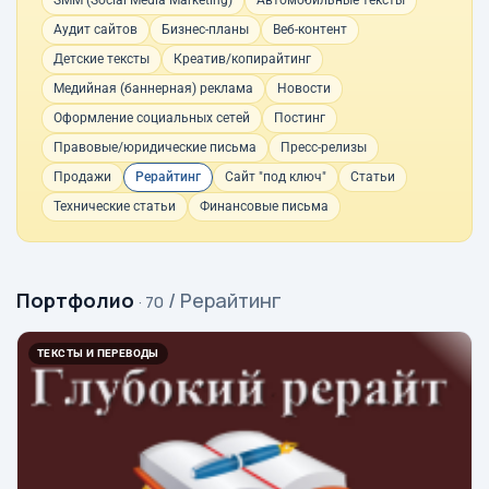
SMM (Social Media Marketing)
Автомобильные тексты
Аудит сайтов
Бизнес-планы
Веб-контент
Детские тексты
Креатив/копирайтинг
Медийная (баннерная) реклама
Новости
Оформление социальных сетей
Постинг
Правовые/юридические письма
Пресс-релизы
Продажи
Рерайтинг
Сайт "под ключ"
Статьи
Технические статьи
Финансовые письма
Портфолио
/ Рерайтинг
· 70
ТЕКСТЫ И ПЕРЕВОДЫ