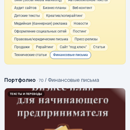
SMM (Social Media Marketing)
Автомобильные тексты
Аудит сайтов
Бизнес-планы
Веб-контент
Детские тексты
Креатив/копирайтинг
Медийная (баннерная) реклама
Новости
Оформление социальных сетей
Постинг
Правовые/юридические письма
Пресс-релизы
Продажи
Рерайтинг
Сайт "под ключ"
Статьи
Технические статьи
Финансовые письма
Портфолио
/ Финансовые письма
· 70
ТЕКСТЫ И ПЕРЕВОДЫ