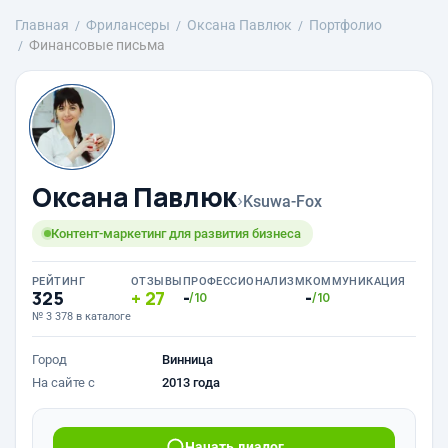
Главная
Фрилансеры
Оксана Павлюк
Портфолио
Финансовые письма
Оксана Павлюк
›
Ksuwa-Fox
Контент-маркетинг для развития бизнеса
РЕЙТИНГ
ОТЗЫВЫ
ПРОФЕССИОНАЛИЗМ
КОММУНИКАЦИЯ
325
27
-
-
/10
/10
№ 3 378 в каталоге
Город
Винница
На сайте с
2013 года
Начать диалог