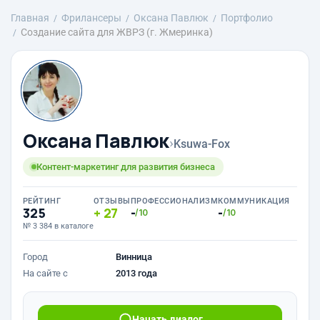
Главная
Фрилансеры
Оксана Павлюк
Портфолио
Создание сайта для ЖВРЗ (г. Жмеринка)
Оксана Павлюк
›
Ksuwa-Fox
Контент-маркетинг для развития бизнеса
РЕЙТИНГ
ОТЗЫВЫ
ПРОФЕССИОНАЛИЗМ
КОММУНИКАЦИЯ
325
27
-
-
/10
/10
№ 3 384 в каталоге
Город
Винница
На сайте с
2013 года
Начать диалог