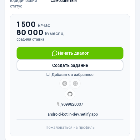
Юридический
Самозанятый
статус
1 500
₽/час
80 000
₽/месяц
средняя ставка
Начать диалог
Создать задание
Добавить в избранное
9099820007
android-kotlin-dev.netlify.app
Пожаловаться на профиль