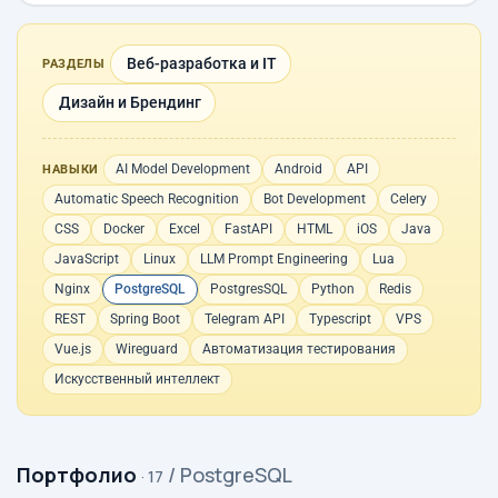
Веб-разработка и IT
РАЗДЕЛЫ
Дизайн и Брендинг
AI Model Development
Android
API
НАВЫКИ
Automatic Speech Recognition
Bot Development
Celery
CSS
Docker
Excel
FastAPI
HTML
iOS
Java
JavaScript
Linux
LLM Prompt Engineering
Lua
Nginx
PostgreSQL
PostgresSQL
Python
Redis
REST
Spring Boot
Telegram API
Typescript
VPS
Vue.js
Wireguard
Автоматизация тестирования
Искусственный интеллект
Портфолио
/ PostgreSQL
· 17