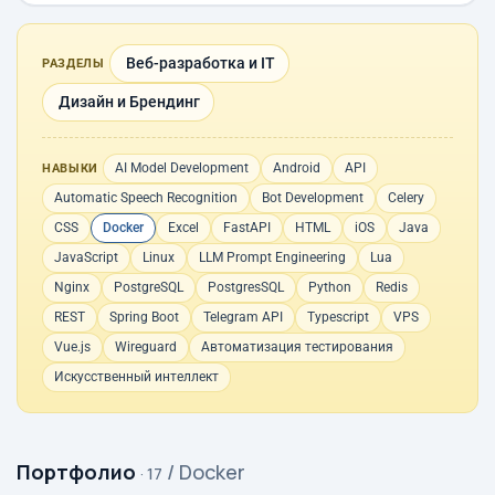
Веб-разработка и IT
РАЗДЕЛЫ
Дизайн и Брендинг
AI Model Development
Android
API
НАВЫКИ
Automatic Speech Recognition
Bot Development
Celery
CSS
Docker
Excel
FastAPI
HTML
iOS
Java
JavaScript
Linux
LLM Prompt Engineering
Lua
Nginx
PostgreSQL
PostgresSQL
Python
Redis
REST
Spring Boot
Telegram API
Typescript
VPS
Vue.js
Wireguard
Автоматизация тестирования
Искусственный интеллект
Портфолио
/ Docker
· 17