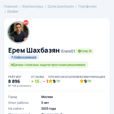
Главная
Фрилансеры
Ерем Шахбазян
Портфолио
Docker
Ерем Шахбазян
›
Erem01
Сбер ID
Нейросаммари
Делаю сложные задачи простыми решениями
РЕЙТИНГ
ОТЗЫВЫ
ПРОФЕССИОНАЛИЗМ
КОММУНИКАЦИЯ
8 896
15
1
9
9
/10
/10
/
№ 104 в каталоге
Город
Москва
Опыт работы
5 лет
На сайте с
2025 года