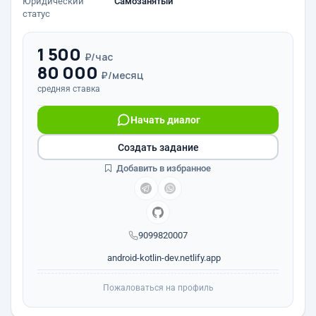
Юридический
Самозанятый
статус
1 500
₽/час
80 000
₽/месяц
средняя ставка
Начать диалог
Создать задание
Добавить в избранное
9099820007
android-kotlin-dev.netlify.app
Пожаловаться на профиль