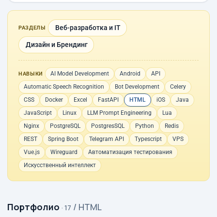
Веб-разработка и IT
РАЗДЕЛЫ
Дизайн и Брендинг
AI Model Development
Android
API
НАВЫКИ
Automatic Speech Recognition
Bot Development
Celery
CSS
Docker
Excel
FastAPI
HTML
iOS
Java
JavaScript
Linux
LLM Prompt Engineering
Lua
Nginx
PostgreSQL
PostgresSQL
Python
Redis
REST
Spring Boot
Telegram API
Typescript
VPS
Vue.js
Wireguard
Автоматизация тестирования
Искусственный интеллект
Портфолио
/ HTML
· 17