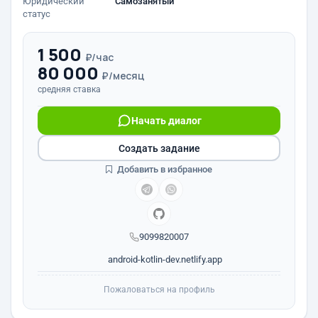
Юридический
Самозанятый
статус
1 500
₽/час
80 000
₽/месяц
средняя ставка
Начать диалог
Создать задание
Добавить в избранное
9099820007
android-kotlin-dev.netlify.app
Пожаловаться на профиль