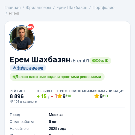
Главная
Фрилансеры
Ерем Шахбазян
Портфолио
HTML
Ерем Шахбазян
›
Erem01
Сбер ID
Нейросаммари
Делаю сложные задачи простыми решениями
РЕЙТИНГ
ОТЗЫВЫ
ПРОФЕССИОНАЛИЗМ
КОММУНИКАЦИЯ
8 896
15
1
9
9
/10
/10
/
№ 105 в каталоге
Город
Москва
Опыт работы
5 лет
На сайте с
2025 года