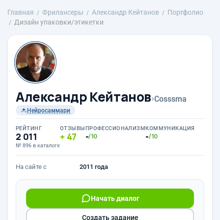
Главная
Фрилансеры
Александр Кейтанов
Портфолио
Дизайн упаковки/этикетки
Александр Кейтанов
›
Cosssma
Нейросаммари
РЕЙТИНГ
ОТЗЫВЫ
ПРОФЕССИОНАЛИЗМ
КОММУНИКАЦИЯ
2 011
47
-
-
/10
/10
№ 896 в каталоге
На сайте с
2011 года
Начать диалог
Создать задание