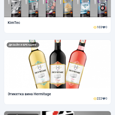
KimTec
103
0
ДИЗАЙН И БРЕНДИНГ
Этикетка вина Hermitage
222
0