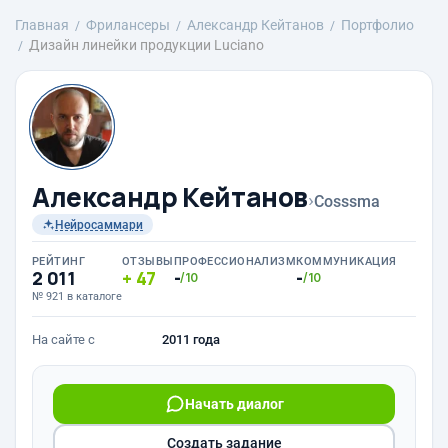
Главная
Фрилансеры
Александр Кейтанов
Портфолио
Дизайн линейки продукции Luciano
Александр Кейтанов
›
Cosssma
Нейросаммари
РЕЙТИНГ
ОТЗЫВЫ
ПРОФЕССИОНАЛИЗМ
КОММУНИКАЦИЯ
2 011
47
-
-
/10
/10
№ 921 в каталоге
На сайте с
2011 года
Начать диалог
Создать задание