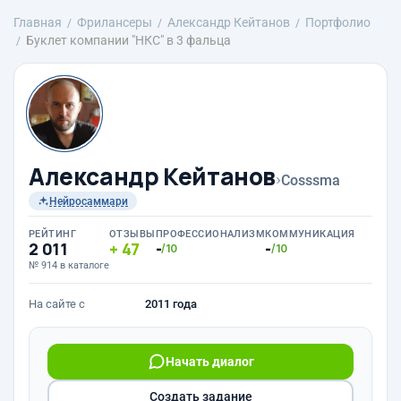
Главная
Фрилансеры
Александр Кейтанов
Портфолио
Буклет компании "НКС" в 3 фальца
Александр Кейтанов
›
Cosssma
Нейросаммари
РЕЙТИНГ
ОТЗЫВЫ
ПРОФЕССИОНАЛИЗМ
КОММУНИКАЦИЯ
2 011
47
-
-
/10
/10
№ 914 в каталоге
На сайте с
2011 года
Начать диалог
Создать задание