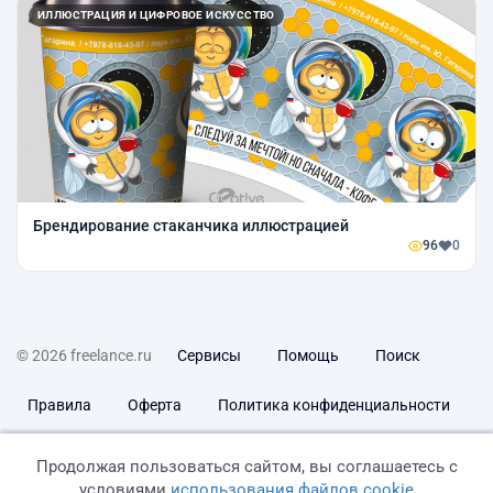
ИЛЛЮСТРАЦИЯ И ЦИФРОВОЕ ИСКУССТВО
Брендирование стаканчика иллюстрацией
96
0
© 2026 freelance.ru
Сервисы
Помощь
Поиск
Правила
Оферта
Политика конфиденциальности
Дисклеймер о ЗоЗПП
Отказ от ответственности
Продолжая пользоваться сайтом, вы соглашаетесь с
условиями
использования файлов cookie