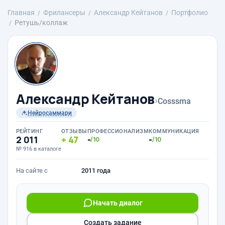
Главная
Фрилансеры
Александр Кейтанов
Портфолио
Ретушь/коллаж
Александр Кейтанов
›
Cosssma
Нейросаммари
РЕЙТИНГ
ОТЗЫВЫ
ПРОФЕССИОНАЛИЗМ
КОММУНИКАЦИЯ
2 011
47
-
-
/10
/10
№ 916 в каталоге
На сайте с
2011 года
Начать диалог
Создать задание