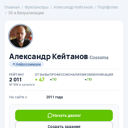
Главная
Фрилансеры
Александр Кейтанов
Портфолио
3D и Визуализация
Александр Кейтанов
›
Cosssma
Нейросаммари
РЕЙТИНГ
ОТЗЫВЫ
ПРОФЕССИОНАЛИЗМ
КОММУНИКАЦИЯ
2 011
47
-
-
/10
/10
№ 908 в каталоге
На сайте с
2011 года
Начать диалог
Создать задание